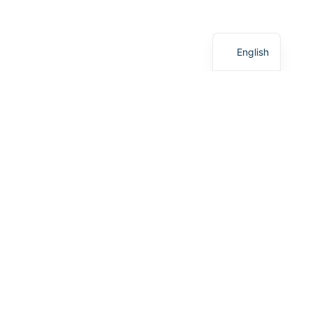
English
Agence
d’Architect
ure &
Design
Innovante